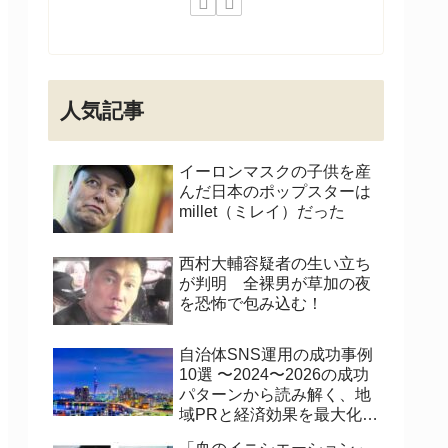
人気記事
イーロンマスクの子供を産
んだ日本のポップスターは
millet（ミレイ）だった
西村大輔容疑者の生い立ち
が判明 全裸男が草加の夜
を恐怖で包み込む！
自治体SNS運用の成功事例
10選 〜2024〜2026の成功
パターンから読み解く、地
域PRと経済効果を最大化す
る運用術〜