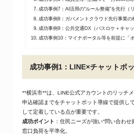
成功事例7：AI活用の“ルール整備”を先行
成功事例8：ガバメントクラウド先行事業の
成功事例9：公共交通DX（バスロケ＋キャ
成功事例10：マイナポータル等を前提に「
成功事例1：LINE×チャットボ
**
横浜市
**は、LINE公式アカウントのリッ
申込確認までをチャットボット導線で提供し
して定着している点が重要です。
成功ポイント
：住民ニーズが強い“問い合わせ頻
窓口負荷を平準化。