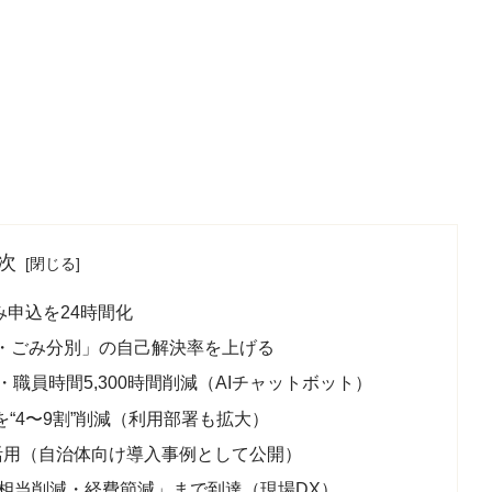
次
み申込を24時間化
き・ごみ分別」の自己解決率を上げる
職員時間5,300時間削減（AIチャットボット）
“4〜9割”削減（利用部署も拡大）
務活用（自治体向け導入事例として公開）
時間相当削減・経費節減」まで到達（現場DX）