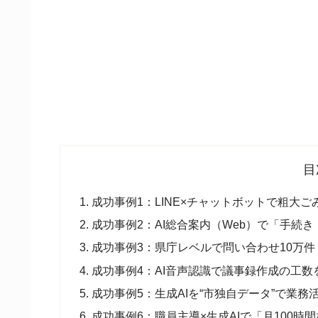
目
成功事例1：LINE×チャットボットで粗大ご
成功事例2：AI総合案内（Web）で「手続
成功事例3：県庁レベルで問い合わせ10万件・
成功事例4：AI音声認識で議事録作成の工数を
成功事例5：生成AIを“市独自データ”で業
成功事例6：職員主導×生成AIで「月100