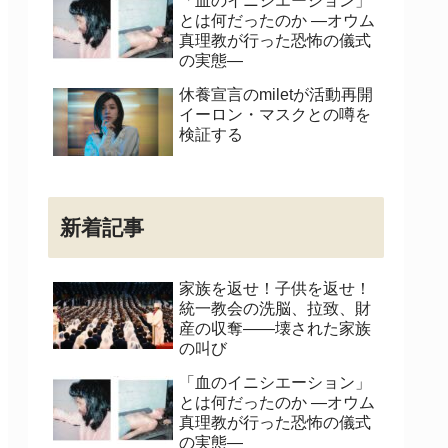
「血のイニシエーション」
とは何だったのか ―オウム
真理教が行った恐怖の儀式
の実態―
休養宣言のmiletが活動再開
イーロン・マスクとの噂を
検証する
新着記事
家族を返せ！子供を返せ！
統一教会の洗脳、拉致、財
産の収奪――壊された家族
の叫び
「血のイニシエーション」
とは何だったのか ―オウム
真理教が行った恐怖の儀式
の実態―