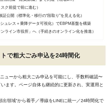
（リスク前提で前に進む）
検証公開（標準化・移行の“段取り”を見える化）
ッシュレス＋乗降データ可視化）でEBPM基盤を構築
オンライン市役所」へ（手続きのオンライン化を推進）
ットで粗大ごみ申込を24時間化
チメニューから粗大ごみ申込を可能にし、手数料確認〜
ています。ページ自体も継続的に更新され、実運用と
出領域”から着手／導線をLINEに統一／24時間化で