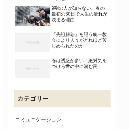
9割の人が知らない。春の
最初の30日で人生の流れが
決まる理由
「先祖解怨」を謡う統一教
会により人々がどれほど苦
しめられたのか！
春は誘惑が多い！絶対気を
つけろ世の中に潜む罠！
カテゴリー
コミュニケーション