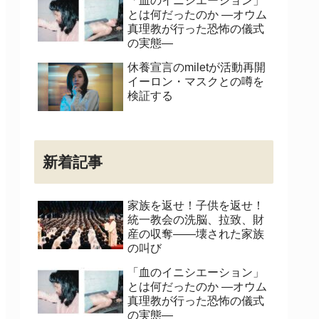
「血のイニシエーション」
とは何だったのか ―オウム
真理教が行った恐怖の儀式
の実態―
休養宣言のmiletが活動再開
イーロン・マスクとの噂を
検証する
新着記事
家族を返せ！子供を返せ！
統一教会の洗脳、拉致、財
産の収奪――壊された家族
の叫び
「血のイニシエーション」
とは何だったのか ―オウム
真理教が行った恐怖の儀式
の実態―