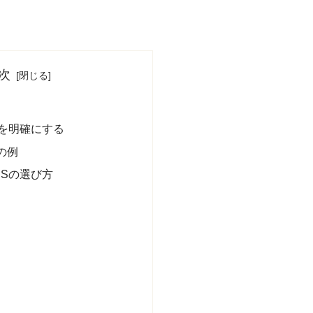
次
的を明確にする
の例
NSの選び方
）