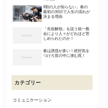
9割の人が知らない。春の
最初の30日で人生の流れが
決まる理由
「先祖解怨」を謡う統一教
会により人々がどれほど苦
しめられたのか！
春は誘惑が多い！絶対気を
つけろ世の中に潜む罠！
カテゴリー
コミュニケーション