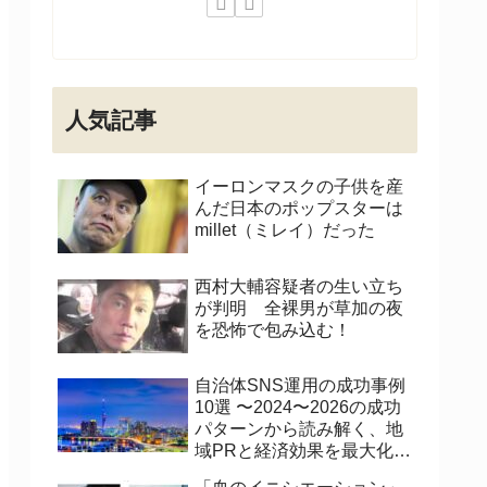
人気記事
イーロンマスクの子供を産
んだ日本のポップスターは
millet（ミレイ）だった
西村大輔容疑者の生い立ち
が判明 全裸男が草加の夜
を恐怖で包み込む！
自治体SNS運用の成功事例
10選 〜2024〜2026の成功
パターンから読み解く、地
域PRと経済効果を最大化す
る運用術〜